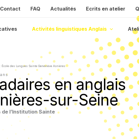
Contact
FAQ
Actualités
Ecrits en atelier
Q
catives
Activités linguistiques Anglais
Atel
: École des Langues Sainte Geneviève Asnières
 ans
adaires en anglais
snières-sur-Seine
e l’Institution Sainte