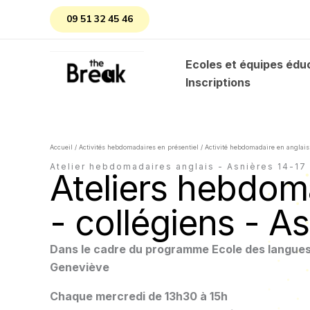
Aller
09 51 32 45 46
au
contenu
Ecoles et équipes édu
Inscriptions
Accueil
/
Activités hebdomadaires en présentiel
/ Activité hebdomadaire en anglais
Atelier hebdomadaires anglais - Asnières 14-17
Ateliers hebdom
- collégiens - A
Dans le cadre du programme Ecole des langues d
Geneviève
Chaque mercredi de 13h30 à 15h