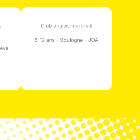
e
Club anglais mercredi
 -
6-12 ans - Boulogne - JOA
iève