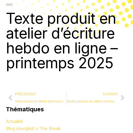
2025
Texte produit en
atelier d’écriture
hebdo en ligne –
printemps 2025
Précédent
Sui
PRÉCÉDENT
SUIVANT
Texte produit en atelier d’écriture créative – vacances de printemps 2025
Textes produits en atelier d’écriture créative – vacances d’été 2025
Thématiques
Actualité
Blog iizenglish x The Break