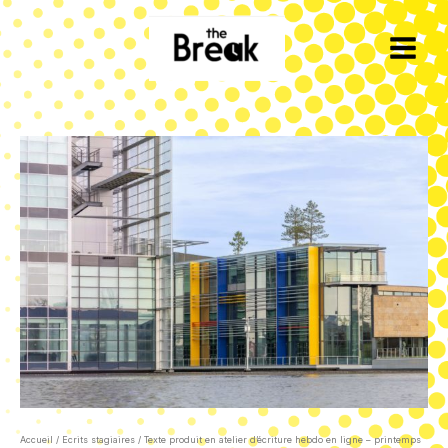
Aller
au
contenu
Accueil
/
Ecrits stagiaires
/ Texte produit en atelier d’écriture hebdo en ligne – printemps