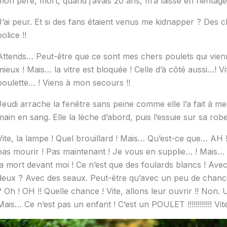
mon père, mort, quand j’avais 20 ans, m’a laissé en héritage
J’ai peur. Et si des fans étaient venus me kidnapper ? Des 
police !!
Attends… Peut-être que ce sont mes chers poulets qui vienne
mieux ! Mais… la vitre est bloquée ! Celle d’à côté aussi…! 
poulette… ! Viens à mon secours !!
Jeudi arrache la fenêtre sans peine comme elle l’a fait à mes 
main en sang. Elle la lèche d’abord, puis l’essuie sur sa rob
Vite, la lampe ! Quel brouillard ! Mais… Qu’est-ce que… AH !
pas mourir ! Pas maintenant ! Je vous en supplie… ! Mais… 
la mort devant moi ! Ce n’est que des foulards blancs ! Ave
deux ? Avec des seaux. Peut-être qu’avec un peu de chance,
? Oh ! OH !! Quelle chance ! Vite, allons leur ouvrir !! Non.
Mais… Ce n’est pas un enfant ! C’est un POULET !!!!!!!!!!!! 