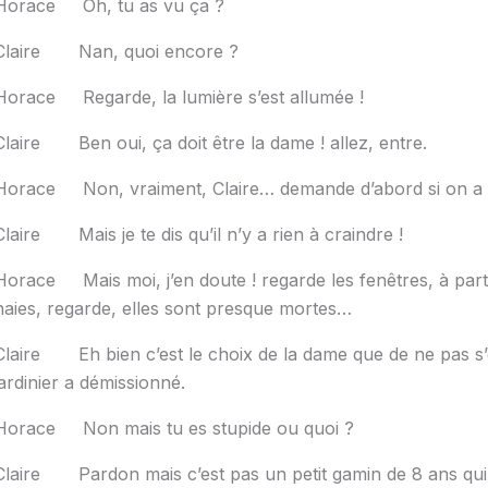
Horace Oh, tu as vu ça ?
Claire Nan, quoi encore ?
Horace Regarde, la lumière s’est allumée !
Claire Ben oui, ça doit être la dame ! allez, entre.
Horace Non, vraiment, Claire… demande d’abord si on a l
Claire Mais je te dis qu’il n’y a rien à craindre !
Horace Mais moi, j’en doute ! regarde les fenêtres, à part c
haies, regarde, elles sont presque mortes…
Claire Eh bien c’est le choix de la dame que de ne pas s’
jardinier a démissionné.
Horace Non mais tu es stupide ou quoi ?
Claire Pardon mais c’est pas un petit gamin de 8 ans qui va