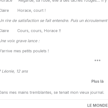
Horace Regarde, sa robe, elle a des tâches rouges… Il y a
Claire Horace, court !
Un rire de satisfaction se fait entendre. Puis un écroulement
Claire Cours, cours, Horace !!
Une voix grave lance :
J’arrive mes petits poulets !
***
? Léonie, 12 ans
Plus là
Dans mes mains tremblantes, se tenait mon vieux journal.
LE MONDE