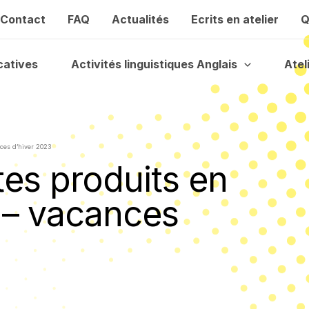
Contact
FAQ
Actualités
Ecrits en atelier
Q
catives
Activités linguistiques Anglais
Atel
nces d’hiver 2023
tes produits en
e – vacances