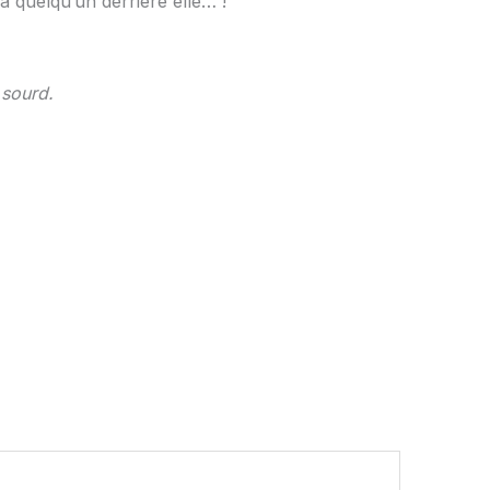
 quelqu’un derrière elle… !
 sourd.