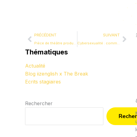
Précédent
Sui
PRÉCÉDENT
SUIVANT
Pièce de théâtre produite en atelier Théâtre et improvisation en anglais – classe de 3ème
Cybersexualité : comment protéger les enfants et les adolescents
Thématiques
Actualité
Blog iizenglish x The Break
Ecrits stagiaires
Rechercher
Recher