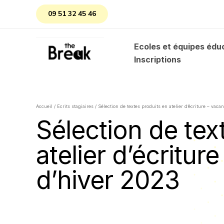
Aller
09 51 32 45 46
au
contenu
Ecoles et équipes édu
Inscriptions
Accueil
/
Ecrits stagiaires
/ Sélection de textes produits en atelier d’écriture – vaca
Sélection de tex
atelier d’écritur
d’hiver 2023